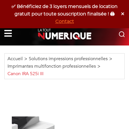
✅ Bénéficiez de 3 loyers mensuels de location
Devis Gratuit
06 17 53 42 25
✕
gratuit pour toute souscription finalisée ! 🖨️
Programmer Un RDV
Contact
Latoutnumerique
Accueil
>
Solutions impressions professionnelles
>
Imprimantes multifonction professionnelles
>
Canon IRA 525i III