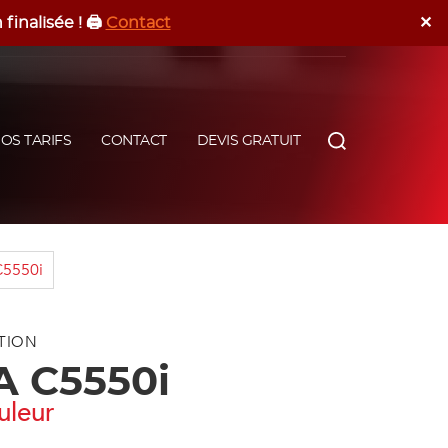
✕
inalisée ! 🖨️
Contact
Devis Gratuit
Programmer Un RDV
OS TARIFS
CONTACT
DEVIS GRATUIT
C5550i
TION
A C5550i
uleur