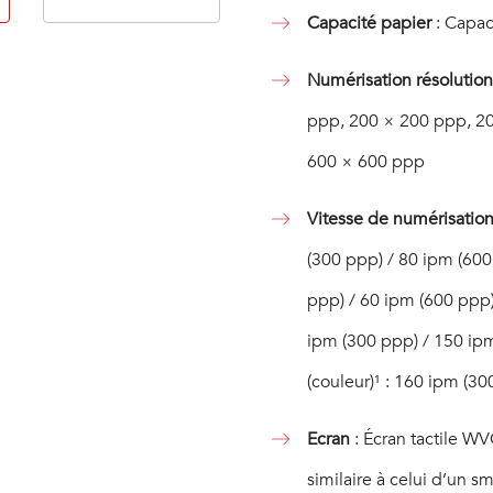
Capacité papier
: Capaci
2
3
4
Numérisation résolution
ppp, 200 × 200 ppp, 2
600 × 600 ppp
Vitesse de numérisatio
(300 ppp) / 80 ipm (600
ppp) / 60 ipm (600 ppp)/
ipm (300 ppp) / 150 ipm
(couleur)¹ : 160 ipm (3
Ecran
: Écran tactile W
similaire à celui d’un 