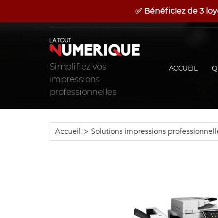
✅ Bénéficiez de 3 loy
06 17 53 42 25
Latoutnumerique
Simplifiez vos
ACCUEIL
Q
impressions
professionnelles
Accueil
>
Solutions impressions professionnell