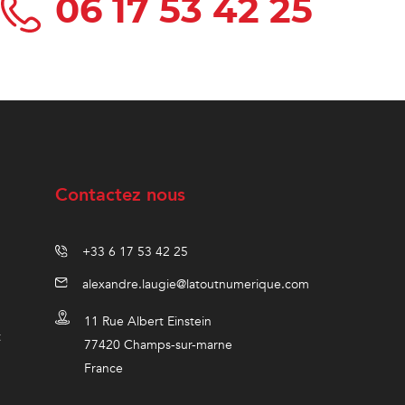
06 17 53 42 25
Contactez nous
+33 6 17 53 42 25
alexandre.laugie@latoutnumerique.com
11 Rue Albert Einstein
t
77420 Champs-sur-marne
France