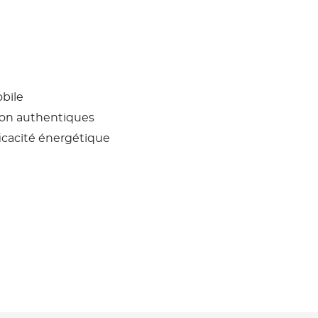
obile
non authentiques
icacité énergétique