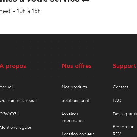
amedi - 10h à 15h
A propos
Nos offres
Support
Accueil
Nos produits
Contact
Qui sommes nous ?
Solutions print
FAQ
Location
CGV/CGU
Devis gratui
imprimante
Prendre un
Mentions légales
Location copieur
RDV