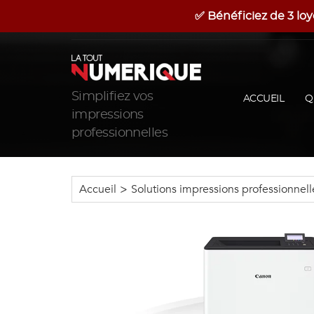
✅ Bénéficiez de 3 loy
06 17 53 42 25
Latoutnumerique
Simplifiez vos
ACCUEIL
Q
impressions
professionnelles
Accueil
>
Solutions impressions professionnell