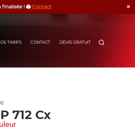
✕
inalisée ! 🖨️
Contact
Devis Gratuit
Programmer Un RDV
OS TARIFS
CONTACT
DEVIS GRATUIT
UE
P 712 Cx
uleur